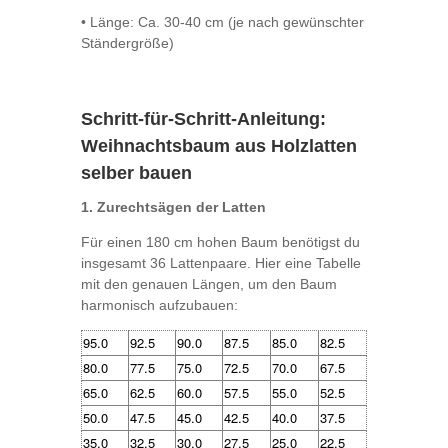
•
Länge: Ca. 30-40 cm (je nach gewünschter
Ständergröße)
Schritt-für-Schritt-Anleitung:
Weihnachtsbaum aus Holzlatten
selber bauen
1. Zurechtsägen der Latten
Für einen 180 cm hohen Baum benötigst du
insgesamt 36 Lattenpaare. Hier eine Tabelle
mit den genauen Längen, um den Baum
harmonisch aufzubauen:
95.0
92.5
90.0
87.5
85.0
82.5
80.0
77.5
75.0
72.5
70.0
67.5
65.0
62.5
60.0
57.5
55.0
52.5
50.0
47.5
45.0
42.5
40.0
37.5
35.0
32.5
30.0
27.5
25.0
22.5