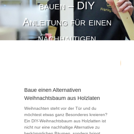
bauen – DIY
Anleitung für einen
nachhaltigen
Holzweihnachtsbaum
75
24.10.24
Unkategorisiert
/ 100
SEO Punktzahl
Baue einen Alternativen
Weihnachtsbaum aus Holzlaten
Weihnachten steht vor der Tür und du
möchtest etwas ganz Besonderes kreieren?
Ein DIY-Weihnachtsbaum aus Holzlatten ist
nicht nur eine nachhaltige Alternative zu
herkömmlichen Bäumen, sondern bringt