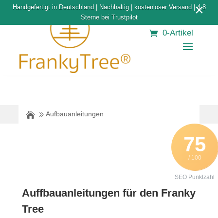
×
Handgefertigt in Deutschland | Nachhaltig | kostenloser Versand | 4,8
Sterne bei Trustpilot
0-Artikel
Aufbauanleitungen
75
/ 100
SEO Punktzahl
Auffbauanleitungen für den Franky
Tree