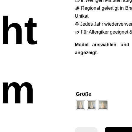
⏱️ In wenigen Minuten auf
🪵 Regional gefertigt in B
ht
Unikat
♻️ Jedes Jahr wiederverwen
🌿 Für Allergiker geeignet 
Model auswählen und 
angezeigt.
um
Größe
Holzweihnachtsbaum