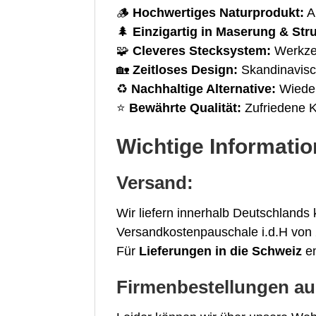
🪵
Hochwertiges Naturprodukt:
Au
🌲
Einzigartig in Maserung & Stru
🧩
Cleveres Stecksystem:
Werkzeu
🏡
Zeitloses Design:
Skandinavisc
♻️
Nachhaltige Alternative:
Wieder
⭐
Bewährte Qualität:
Zufriedene K
Wichtige Informati
Versand:
Wir liefern innerhalb Deutschlands 
Versandkostenpauschale i.d.H von 
Für
Lieferungen in die Schweiz
em
Firmenbestellungen a