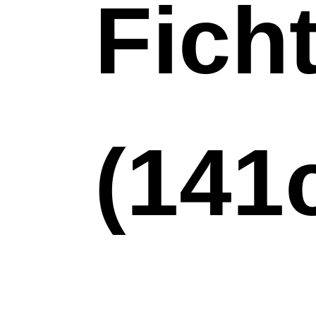
Fich
(141