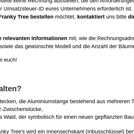
seite keine Rechnung ausstellen, die den Anforderung
er Umsatzsteuer-ID eures Unternehmens erforderlich ist.
ranky Tree bestellen
möchtet,
kontaktiert
uns bitte
di
le relevanten Informationen
mit, wie die Rechnungsadres
 sowie das gewünschte Modell und die Anzahl der Bäum
i euch!
alten?
ken, die Aluminiumstange bestehend aus mehreren Teile
z-Zwischenstücke,
a Wald, der symbolisch für einen neuen gepflanzten Bau
nky Tree's wird ein Innensechskant (Inbusschlüssel) be