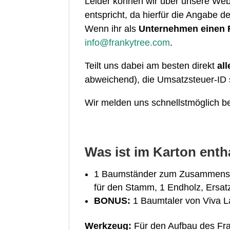
Leider können wir über unsere Web
entspricht, da hierfür die Angabe d
Wenn ihr als
Unternehmen einen F
info@frankytree.com
.
Teilt uns dabei am besten direkt
al
abweichend), die Umsatzsteuer-ID
Wir melden uns schnellstmöglich be
Was ist im Karton enth
1 Baumständer zum Zusammenstec
für den Stamm, 1 Endholz, Ersat
BONUS:
1 Baumtaler von Viva L
Werkzeug:
Für den Aufbau des Fra