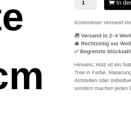
te
In de
Fichte
(141cm
-
Kostenloser Versand in
220cm)
🎁 Versand in 2–4 Wer
Menge
🎄 Rechtzeitig vor Wei
✅ Begrenzte Stückzah
cm
Hinweis: Holz ist ein Na
Tree in Farbe, Maserung
Aststellen oder individu
sondern machen jeden 