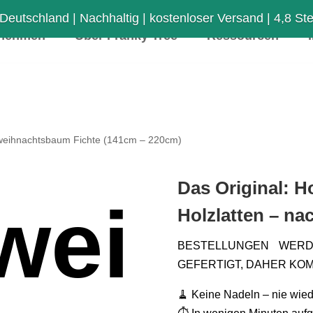
 Deutschland | Nachhaltig | kostenloser Versand | 4,8 Ster
rnehmen
Über Franky Tree
Ressourcen
weihnachtsbaum Fichte (141cm – 220cm)
Das Original: 
wei
Holzlatten – na
BESTELLUNGEN WER
GEFERTIGT, DAHER KOM
🧹 Keine Nadeln – nie wi