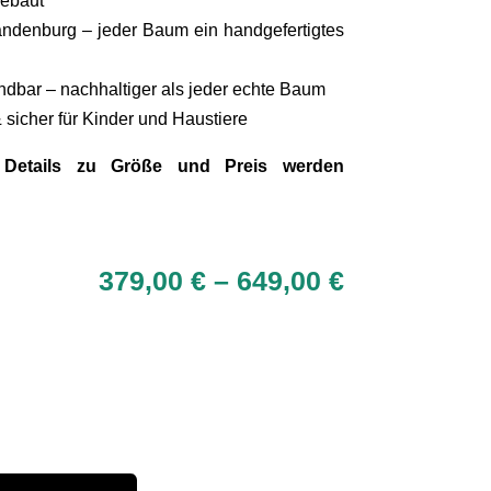
gebaut
randenburg – jeder Baum ein handgefertigtes
dbar – nachhaltiger als jeder echte Baum
& sicher für Kinder und Haustiere
Details zu Größe und Preis werden
Preisspann
379,00
€
–
649,00
€
379,00 €
bis
649,00 €