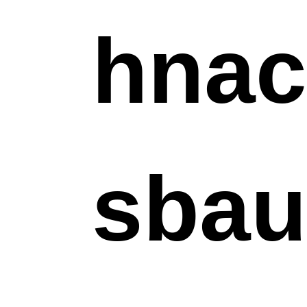
hnac
sba