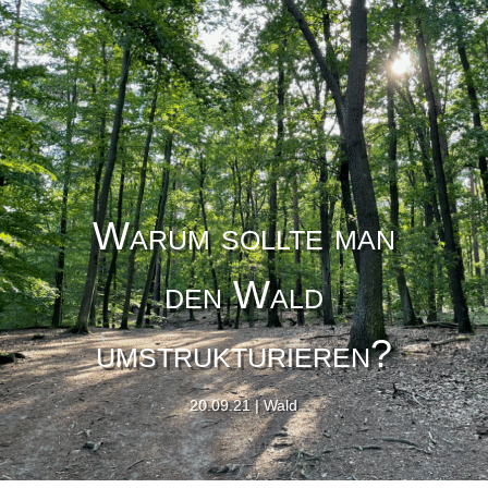
Warum sollte man
den Wald
umstrukturieren?
20.09.21
Wald