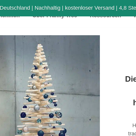
 Deutschland | Nachhaltig | kostenloser Versand | 4,8 Ster
rnehmen
Über Franky Tree
Ressourcen
Di
H
tra