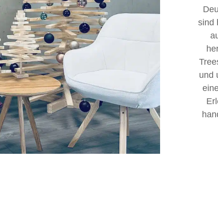
Deu
sind
a
he
Trees
und 
ein
Er
han