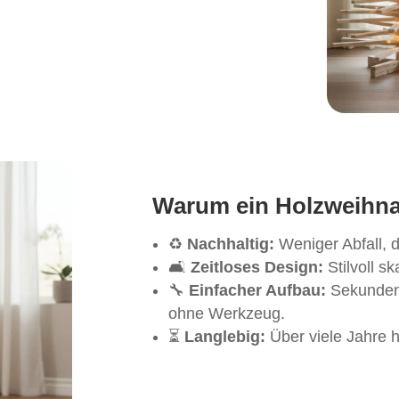
Warum ein Holzweihn
♻️
Nachhaltig:
Weniger Abfall, 
🛋️
Zeitloses Design:
Stilvoll s
🔧
Einfacher Aufbau:
Sekunden
ohne Werkzeug.
⏳
Langlebig:
Über viele Jahre 